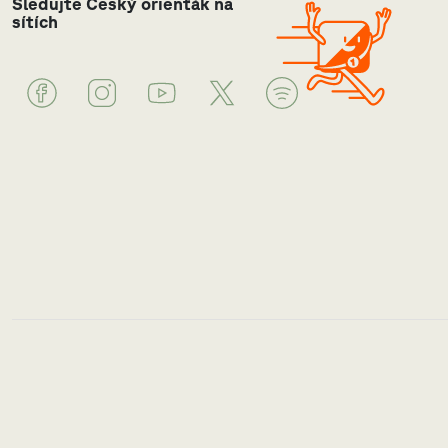
Sledujte Český orienťák na
sítích