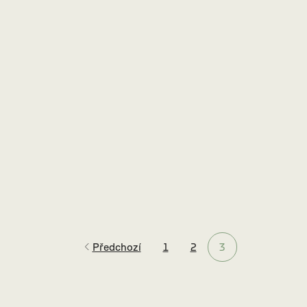
Předchozí
1
2
3