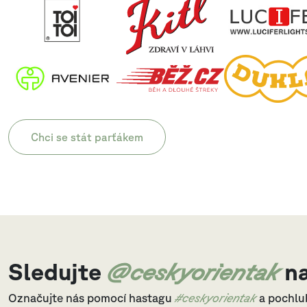
Chci se stát parťákem
Sledujte
@ceskyorientak
na
Označujte nás pomocí hastagu
#ceskyorientak
a pochlu