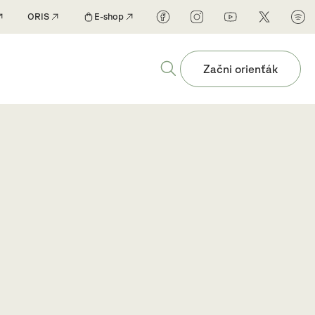
ORIS
E-shop
Začni orienťák