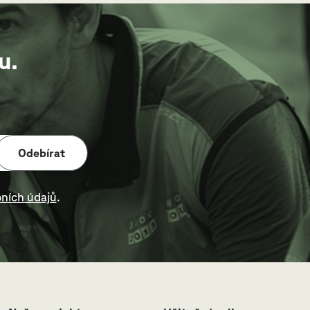
u.
Odebírat
ních údajů
.