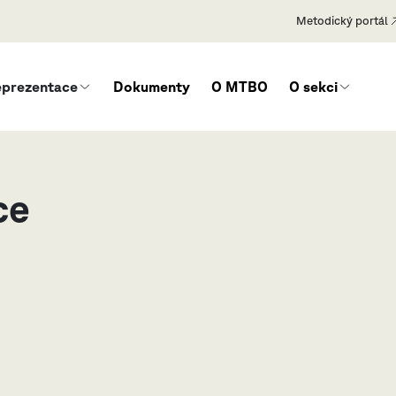
Metodický portál
eprezentace
Dokumenty
O MTBO
O sekci
ce