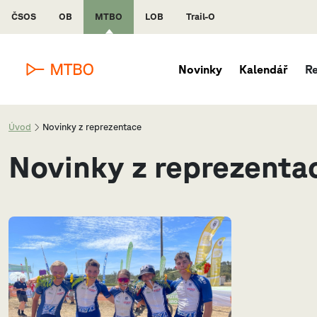
ČSOS
OB
MTBO
LOB
Trail-O
Novinky
Kalendář
R
Úvod
Novinky z reprezentace
Novinky z reprezenta