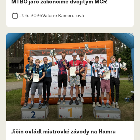
MTBO jaro zakončíme dvojitým MČR
17. 6. 2026
Valerie Kamererová
Jičín ovládl mistrovké závody na Hamru