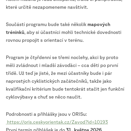
které určitě nezapomeneme navštívit.
Součástí programu bude také několik
mapových
tréninků
, aby si účastníci mohli technické dovednosti
rovnou propojit s orientací v terénu.
Program je čtyřdenní se třemi noclehy, akci by proto
měli zvládnout i mladší závoďáci – cca děti po první
třídě. Už teď je jisté, že mezi účastníky bude i pár
naprostých cyklistických začátečníků, takže jako
kvalifikační kritérium bude tentokrát stačit jen funkční
cyklovýbavy a chuť se něco naučit.
Podrobnosti a přihlášky jsou v ORISu:
https://oris.ceskyorientak.cz/Zavod?id=10193
První termín přihlášek je do
31. května 2026
.