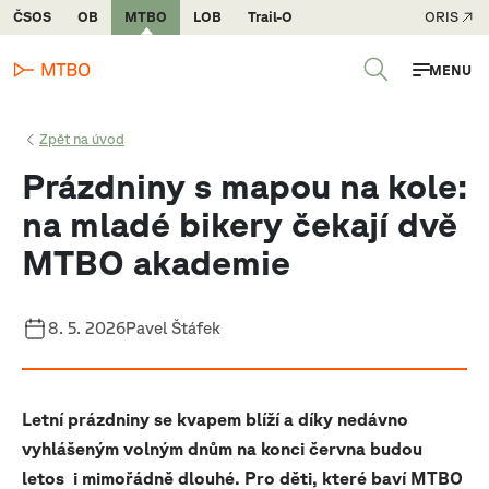
ČSOS
OB
MTBO
LOB
Trail-O
ORIS
MENU
Zpět na úvod
Prázdniny s mapou na kole:
na mladé bikery čekají dvě
MTBO akademie
8. 5. 2026
Pavel Štáfek
Letní prázdniny se kvapem blíží a díky nedávno
vyhlášeným volným dnům na konci června budou
letos i mimořádně dlouhé. Pro děti, které baví MTBO