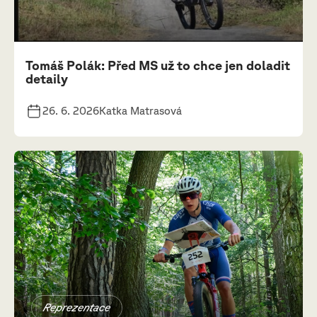
Tomáš Polák: Před MS už to chce jen doladit
detaily
26. 6. 2026
Katka Matrasová
Reprezentace