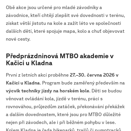
Obě akce jsou určené pro mladé závodníky a
závodnice, kteří chtějí zlepšit své dovednosti v terénu,
získat větší jistotu na kole a zažít léto ve společnosti
dalších dětí, které spojuje mapa, kolo a chuť objevovat
nové cesty.
Předprázdninová MTBO akademie v
Kačici u Kladna
První z letních akcí proběhne
27.–30. června 2026 v
Kačici u Kladna
. Program bude zaměřený především na
výcvik techniky jízdy na horském kole
. Děti se budou
věnovat ovládání kola, jízdě v terénu, práci s
rovnováhou, průjezdům zatáček, překonávání překážek
a dalším dovednostem, které jsou pro MTBO důležité
nejen při závodech, ale i při běžném pohybu v lese.
Kolem Kladna je řada bikeparků, trailů či pumptracků,