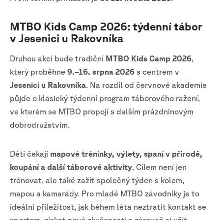
MTBO Kids Camp 2026: týdenní tábor
v Jesenici u Rakovníka
Druhou akcí bude tradiční
MTBO Kids Camp 2026
,
který proběhne
9.–16. srpna 2026
s centrem v
Jesenici u Rakovníka
. Na rozdíl od červnové akademie
půjde o klasický týdenní program táborového ražení,
ve kterém se MTBO propojí s dalším prázdninovým
dobrodružstvím.
Děti čekají
mapové tréninky, výlety, spaní v přírodě,
koupání a další táborové aktivity
. Cílem není jen
trénovat, ale také zažít společný týden s kolem,
mapou a kamarády. Pro mladé MTBO závodníky je to
ideální příležitost, jak během léta neztratit kontakt se
sportem, získat nové zkušenosti a zároveň si užít